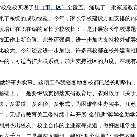
学校总校实现了县
（市、区）
全覆盖。涌现了一批家庭教
累了系统的成功经验。今年，家长学校建设方面安排的内
续培训在职在编的家长学校校长；三是开展家长学校课题
校工作上新台阶。此外还强调，进一步加大支持校外辅导
比较大。今年还要进一步加强。许多高校都在校外建有社
件的，可适当扩大联系点，加大支持社区的力度。在现有
做好事办实事。
这项工作我省各地各校都已经长期坚持
基础上，
一是
要继续贯彻落实省教育厅、省财政厅《关于
策，多渠道、多途径、多形式，为困难学生办实事。江苏
中；无锡市教育关工委持续十年开展“金钥匙”奖学金助
利用杰出校友、校企合作的企业家等渠道，做好困难学生
五六千万。
二是
要深入调研，建好“两个菜单”：青年教