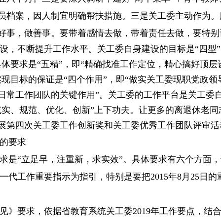
员档案，因人制宜明确帮扶措施。
三是
关工委主动作为。
好事，做善事。要带着感情去做，带着责任去做，要特别
设，不断提升工作水平
。
关工委自身建设的目标是“四型
体要求是“五精”，即“
精确找准工作定位，精心搞好顶层
实现目标的保证是“四个作用”，即“做实关工委现职党政
日常工作团队的关键作用”。关工委的工作平台是关工委
充实、规范、优化、创新”上下功夫。让更多的离退休老
展第四次关工委工作创新奖和关工委优秀工作团队评审活
的要求
求是“立足早，注重新，求实效”。具体要求有六个方面
一代工作重要指示为指引，特别是要把
2015
年
8
月
25
日的
见》要求，依据省教育系统关工委
2019
年工作要点，结