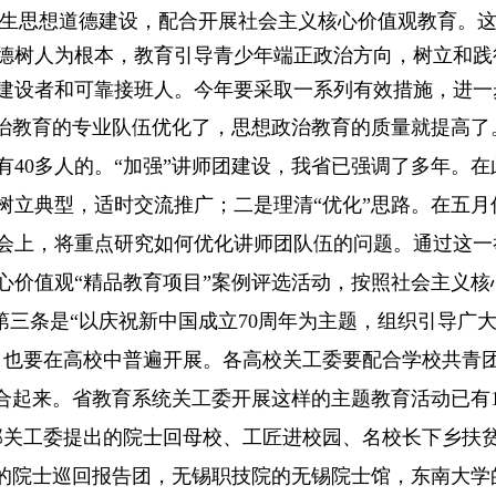
生思想道德建设，配合开展社会主义核心价值观教育
。
德树人为根本，教育引导青少年端正政治方向，树立和践
建设者和可靠接班人。今年要采取一系列有效措施，进一
政治教育的专业队伍优化了，思想政治教育的质量就提高
有
40
多人的。“加强”讲师团建设，我省已强调了多年。
树立典型，适时交流推广；二是理清“优化”思路。在五月
会上，将重点研究如何优化讲师团队伍的问题。通过这一
心价值观“精品教育项目”案例评选活动，按照社会主义
第三条
是“以庆祝新中国成立
70
周年为主题，组织引导广
，也要在高校中普遍开展。各高校关工委要配合学校共青
结合起来。省教育系统关工委开展这样的主题教育活动已有
部关工委提出的院士回母校、工匠进校园、名校长下乡扶
工的院士巡回报告团，无锡职技院的无锡院士馆，东南大学