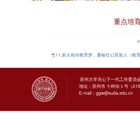
重点培
11.薪火相传教育梦，桑榆壮心育新人（教育学
苏州大学关心下一代工作委员
地址：苏州市 十梓街１号（215
E-mail：ggw@suda.edu.cn