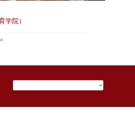
育学院）
46